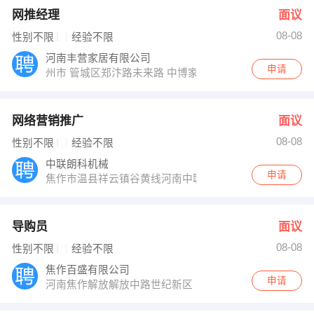
网推经理
面议
08-08
性别不限
经验不限
河南丰营家居有限公司
申请
州市 管城区郑汴路未来路 中博家具中心
网络营销推广
面议
08-08
性别不限
经验不限
中联朗科机械
申请
焦作市温县祥云镇谷黄线河南中联朗科机械设备制造有限
导购员
面议
08-08
性别不限
经验不限
焦作百盛有限公司
申请
河南焦作解放解放中路世纪新区