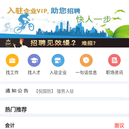
找工作
找人才
入驻企业
一句话信息
职场资讯
人事部 发布 [家居顾问 ] 招聘信息
【河南省柚子文化传媒】 强势入驻
【倪国防】 强势入驻
【大力神公司】 强势入驻
【河南福沃重工有限公司】 强势入驻
【信谊实业有限公司 】 强势入驻
热门推荐
赵经理 发布 [会计 ] 招聘信息
人事部 发布 [品保经理 ] 招聘信息
周芳 发布 [车间普工 ] 招聘信息
会计
面议