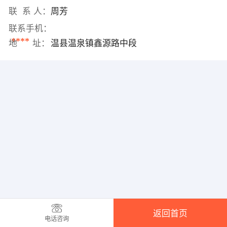
联 系 人：
周芳
联系手机：
****
地 址：
温县温泉镇鑫源路中段
返回首页
电话咨询