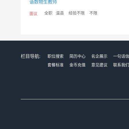
语数物生教师
/
全职
/
温县
/
经验不限
/
不限
面议
栏目导航:
职位搜索
简历中心
名企展示
一句话
套餐标准
金币充值
意见建议
联系我