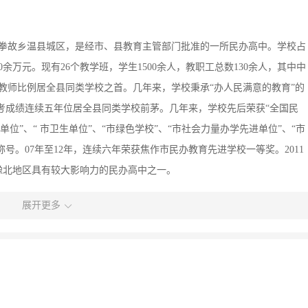
太极拳故乡温县城区，是经市、县教育主管部门批准的一所民办高中。学校占
000余万元。现有26个教学班，学生1500余人，教职工总数130余人，其中中
上教师比例居全县同类学校之首。几年来，学校秉承“办人民满意的教育”的
考成绩连续五年位居全县同类学校前茅。几年来，学校先后荣获“全国民
位”、“ 市卫生单位”、“市绿色学校”、“市社会力量办学先进单位”、“市
号。07年至12年，连续六年荣获焦作市民办教育先进学校一等奖。2011
为豫北地区具有较大影响力的民办高中之一。
展开更多