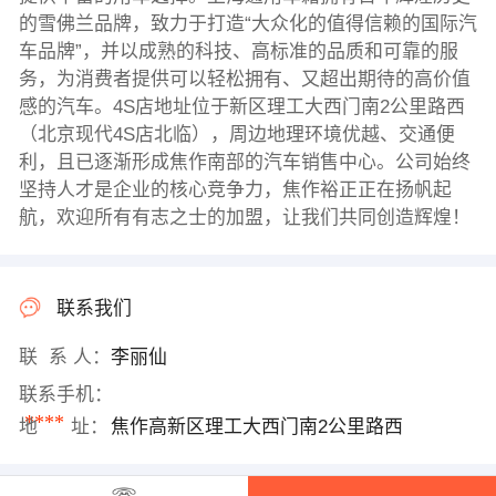
的雪佛兰品牌，致力于打造“大众化的值得信赖的国际汽
车品牌”，并以成熟的科技、高标准的品质和可靠的服
务，为消费者提供可以轻松拥有、又超出期待的高价值
感的汽车。4S店地址位于新区理工大西门南2公里路西
（北京现代4S店北临），周边地理环境优越、交通便
利，且已逐渐形成焦作南部的汽车销售中心。公司始终
坚持人才是企业的核心竞争力，焦作裕正正在扬帆起
航，欢迎所有有志之士的加盟，让我们共同创造辉煌！
联系我们
联 系 人：
李丽仙
联系手机：
****
地 址：
焦作高新区理工大西门南2公里路西