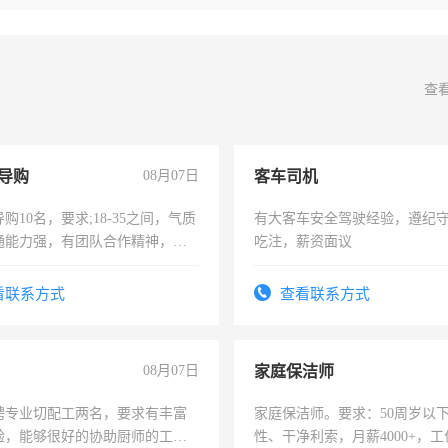
查
导购
08月07日
客车司机
购10名，要求;18-35之间，气质
有大客车安全驾驶经验，遵纪
通能力强，有团队合作精神，有
吃注，薪资面议
，有工作经验者优先！
看联系方式
查看联系方式
08月07日
家庭保洁师
聘专业切配工两名，要求有丰富
家庭保洁师。要求：50周岁以
验，能够很好的协助厨师的工
性、干净利索，月薪4000+，