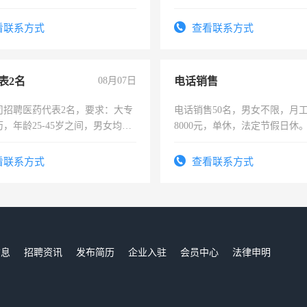
住，每月有公休，工资3500-
时间灵活，不需坐班，适合宝
太太等。
看联系方式
查看联系方式
表2名
08月07日
电话销售
司招聘医药代表2名，要求：大专
电话销售50名，男女不限，月工资
，年龄25-45岁之间，男女均
8000元，单休，法定节假日休
要具有营销经验，从事过医药代
有医学资质的优先，底薪+绩效，
看联系方式
查看联系方式
。
信息
招聘资讯
发布简历
企业入驻
会员中心
法律申明
们