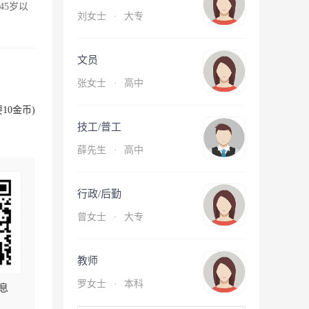
45岁以
刘女士
·
大专
文员
张女士
·
高中
10金币)
技工/普工
薛先生
·
高中
行政/后勤
曾女士
·
大专
教师
罗女士
·
本科
息