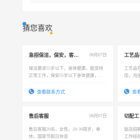
猜您喜欢
急招保洁，保安，客服，工程
08月07日
工艺品
保洁要求55岁以下，身体健康，能坚持
工艺品导
正常工作，保安55岁以下身体健康，有
佳，沟
责任心形象端庄，遵纪守法，无犯罪记
上进心
录，客服要求45岁以下高中以上文化，
查看联系方式
查
懂电脑工作认真，性格开朗有良好沟通
能力，工程，懂水电维修。
售后客服
08月07日
切配工
售后客服20名，女性，20-30周岁，单
饭店招
休，国家节假日休息
工作经