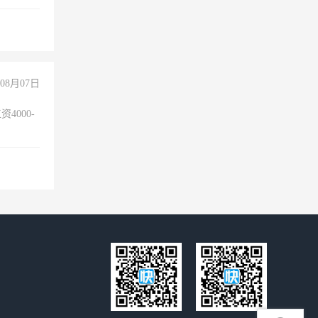
妈、全职
08月07日
4000-
。