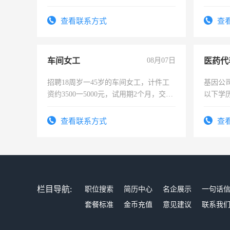
作。包吃
4500。
查看联系方式
查
车间女工
08月07日
医药代
招聘18周岁一45岁的车间女工，计件工
基因公
资约3500一5000元，试用期2个月，交五
以下学历
险，有年薪假，年底福利
可，需
表或者
查看联系方式
查
交五险
栏目导航:
职位搜索
简历中心
名企展示
一句话
套餐标准
金币充值
意见建议
联系我